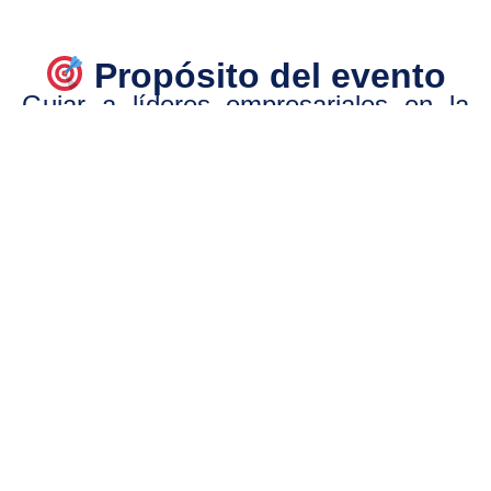
Propósito del evento
Guiar a líderes empresariales en la
construcción de una hoja de ruta
práctica y colaborativa hacia la
empresa del futuro, integrando
tecnología de forma efectiva,
sostenible y alineada con su propósito
de negocio.
¿Qué es el Ecosistema
E to B?
Una red de 12 nodos de capacidades
tecnológicas especializadas liderada