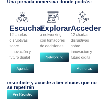
Una jornada inmersiva donde podrás:
Escuchar
Explorar
Acceder
12 charlas
a networking
12 charlas
disruptivas
con tomadores
disruptivas
sobre
de decisiones
sobre
innovación y
innovación y
Networking
futuro digital
futuro digital
Agenda
Memorias
inscríbete y accede a beneficios que no
se repetirán
Pre Registro